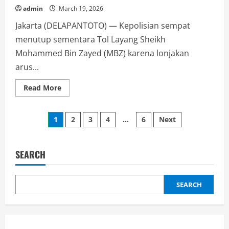
admin
March 19, 2026
Jakarta (DELAPANTOTO) — Kepolisian sempat
menutup sementara Tol Layang Sheikh
Mohammed Bin Zayed (MBZ) karena lonjakan
arus...
Read
Read More
more
about
Volume
Posts
Kendaraan
1
2
3
4
…
6
Next
Meningkat,
Polri
pagination
Sempat
Tutup
Tol
SEARCH
MBZ
SEARCH