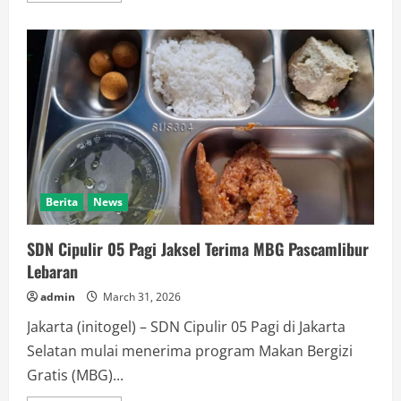
about
Curi
Motor,
Mantan
Karyawan
Depot
Air
Minum
Ditangkap
Polisi
Berita
News
SDN Cipulir 05 Pagi Jaksel Terima MBG Pascamlibur
Lebaran
admin
March 31, 2026
Jakarta (initogel) – SDN Cipulir 05 Pagi di Jakarta
Selatan mulai menerima program Makan Bergizi
Gratis (MBG)...