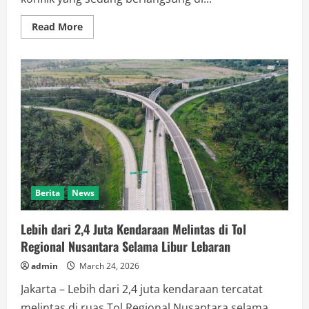
Read
Read More
more
about
Menhan
Sebut
Jerman
Tidak
Ingin
Terlibat
dalam
Konflik
Timur
Tengah
Berita
News
Lebih dari 2,4 Juta Kendaraan Melintas di Tol
Regional Nusantara Selama Libur Lebaran
admin
March 24, 2026
Jakarta – Lebih dari 2,4 juta kendaraan tercatat
melintas di ruas Tol Regional Nusantara selama