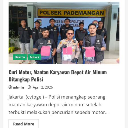
Liga
Inggris:
Man
City
Gusur
Arsenal
dari
Puncak
Klasemen
Berita
News
Curi Motor, Mantan Karyawan Depot Air Minum
Ditangkap Polisi
admin
April 2, 2026
Jakarta (cvtogel) – Polisi menangkap seorang
mantan karyawan depot air minum setelah
terbukti melakukan pencurian sepeda motor...
Read
Read More
more