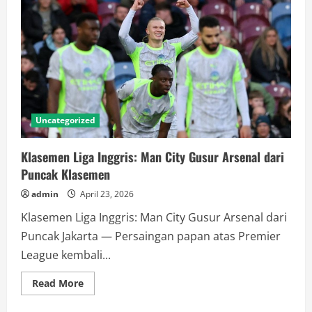
untuk
Kelab
Malam
di
PIK
Usai
Ditindak
Bareskrim
Uncategorized
Klasemen Liga Inggris: Man City Gusur Arsenal dari
Puncak Klasemen
admin
April 23, 2026
Klasemen Liga Inggris: Man City Gusur Arsenal dari
Puncak Jakarta — Persaingan papan atas Premier
League kembali...
Read
Read More
more
about
Klasemen