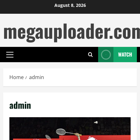
Skip
August 8, 2026
to
megauploader.co
content
WATCH
Primary
Menu
Home
admin
admin