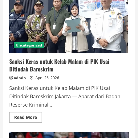
Runner
Up
Indonesia
Open
2026
Uncategorized
Sanksi Keras untuk Kelab Malam di PIK Usai
Ditindak Bareskrim
admin
April 26, 2026
Sanksi Keras untuk Kelab Malam di PIK Usai
Ditindak Bareskrim Jakarta — Aparat dari Badan
Reserse Kriminal...
Read
Read More
more
about
Sanksi
Keras