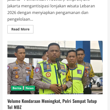
Jakarta mengantisipasi lonjakan wisata Lebaran
2026 dengan menyiapkan pengamanan dan
pengelolaan...
Read
Read More
more
about
DKI
Jakarta
Antisipasi
Lonjakan
Kunjungan
Wisata
Selama
Libur
Lebaran
2026
Berita
News
Volume Kendaraan Meningkat, Polri Sempat Tutup
Tol MBZ