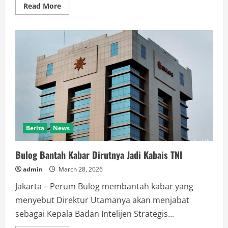
Read
Read More
more
about
SDN
Cipulir
05
Pagi
Jaksel
Terima
MBG
Pascamlibur
Lebaran
Berita
News
Bulog Bantah Kabar Dirutnya Jadi Kabais TNI
admin
March 28, 2026
Jakarta – Perum Bulog membantah kabar yang
menyebut Direktur Utamanya akan menjabat
sebagai Kepala Badan Intelijen Strategis...