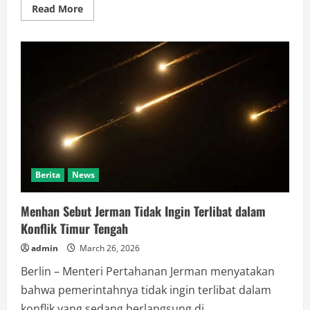
Read
Read More
more
about
Bulog
Bantah
Kabar
Dirutnya
Jadi
Kabais
TNI
Berita
News
Menhan Sebut Jerman Tidak Ingin Terlibat dalam
Konflik Timur Tengah
admin
March 26, 2026
Berlin – Menteri Pertahanan Jerman menyatakan
bahwa pemerintahnya tidak ingin terlibat dalam
konflik yang sedang berlangsung di...