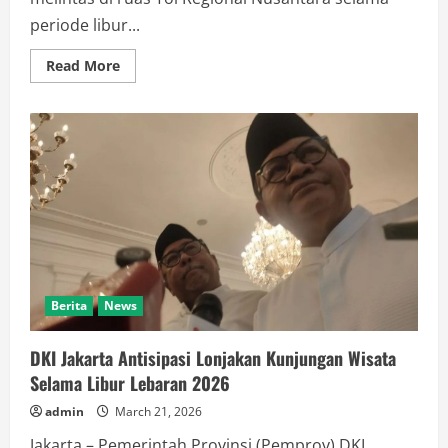
periode libur...
Read
Read More
more
about
Lebih
dari
2,4
Juta
Kendaraan
Melintas
di
Tol
Regional
Nusantara
Selama
Libur
Lebaran
Berita
News
DKI Jakarta Antisipasi Lonjakan Kunjungan Wisata
Selama Libur Lebaran 2026
admin
March 21, 2026
Jakarta – Pemerintah Provinsi (Pemprov) DKI