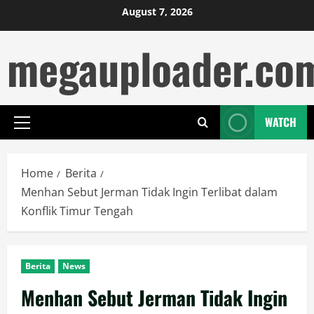
Skip
August 7, 2026
to
megauploader.co
content
WATCH
Primary
Menu
Home
Berita
Menhan Sebut Jerman Tidak Ingin Terlibat dalam
Konflik Timur Tengah
Berita
News
Menhan Sebut Jerman Tidak Ingin