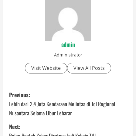
admin
Administrator
Visit Website
View All Posts
P
Previous:
o
Lebih dari 2,4 Juta Kendaraan Melintas di Tol Regional
Nusantara Selama Libur Lebaran
s
Next:
t
Bulog Bantah Kabar Dirutnya Jadi Kabais TNI