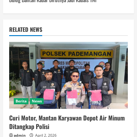
n
a
v
RELATED NEWS
i
g
a
t
i
Berita
News
o
Curi Motor, Mantan Karyawan Depot Air Minum
n
Ditangkap Polisi
admin
April 2, 2026